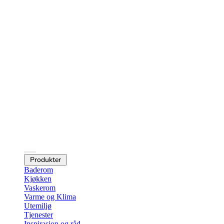
Produkter
Baderom
Kjøkken
Vaskerom
Varme og Klima
Utemiljø
Tjenester
Inspirasjon og råd