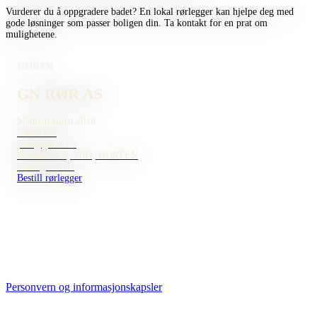
Vurderer du å oppgradere badet? En lokal rørlegger kan hjelpe deg med
gode løsninger som passer boligen din. Ta kontakt for en prat om
mulighetene.
MEDLEM
GN RØR AS
Medlem siden 2018
95069196
post@gnror.no
Bankløkka 7, 3183, HORTEN
www.gnror.no
Bestill rørlegger
Personvern og informasjonskapsler