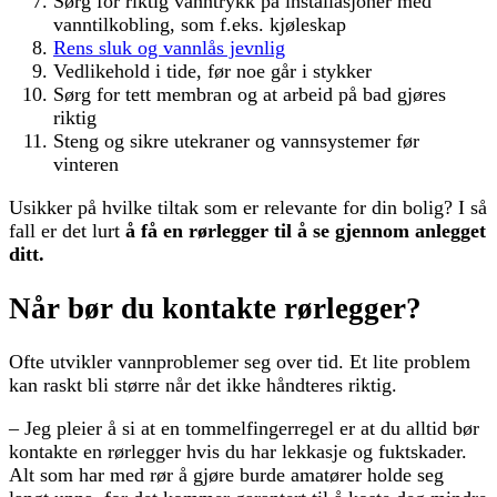
Sørg for riktig vanntrykk på installasjoner med
vanntilkobling, som f.eks. kjøleskap
Rens sluk og vannlås jevnlig
Vedlikehold i tide, før noe går i stykker
Sørg for tett membran og at arbeid på bad gjøres
riktig
Steng og sikre utekraner og vannsystemer før
vinteren
Usikker på hvilke tiltak som er relevante for din bolig? I så
fall er det lurt
å få en rørlegger til å se gjennom anlegget
ditt.
Når bør du kontakte rørlegger?
Ofte utvikler vannproblemer seg over tid. Et lite problem
kan raskt bli større når det ikke håndteres riktig.
– Jeg pleier å si at en tommelfingerregel er at du alltid bør
kontakte en rørlegger hvis du har lekkasje og fuktskader.
Alt som har med rør å gjøre burde amatører holde seg