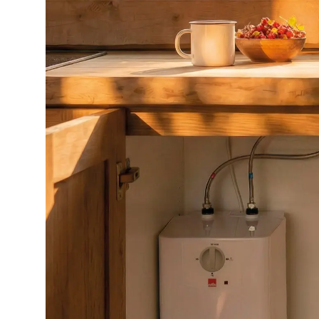
Baderomsinspirasjon
høsten 2026: Nyheter til
badet
Se baderomsinspirasjon for høsten 2026 og
oppdag nyheter til badet. Få ideer til moderne bad,
baderomsmøbler, servantkraner, toaletter og
dusjløsninger.