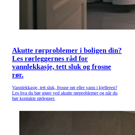
Akutte rørproblemer i boligen din?
Les rørleggernes råd for
vannlekkasje, tett sluk og frosne
rør.
Vannlekkasje, tett sluk, frosne rør eller vann i kjelleren?
Les hva du bør gjøre ved akutte rørproblemer og når du
bør kontakte rørlegger.