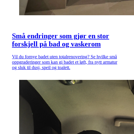
Små endringer som gjør en stor
forskjell på bad og vaskerom
Vil du fornye badet uten totalrenovering? Se hvilke små
oppgraderinger som kan gi badet et løft, fra nytt armatur
og sluk til dusj, speil og toalett.