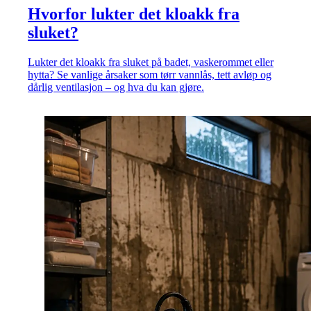
Hvorfor lukter det kloakk fra
sluket?
Lukter det kloakk fra sluket på badet, vaskerommet eller
hytta? Se vanlige årsaker som tørr vannlås, tett avløp og
dårlig ventilasjon – og hva du kan gjøre.