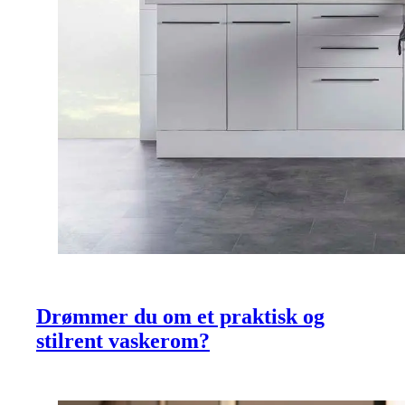
Drømmer du om et praktisk og
stilrent vaskerom?