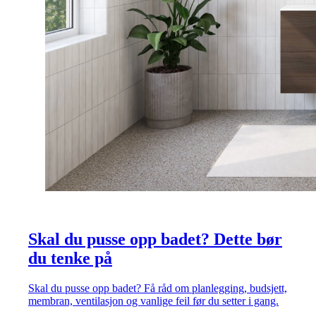
Skal du pusse opp badet? Dette bør
du tenke på
Skal du pusse opp badet? Få råd om planlegging, budsjett,
membran, ventilasjon og vanlige feil før du setter i gang.