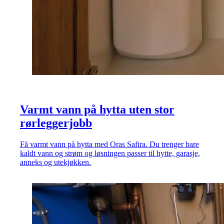
Varmt vann på hytta uten stor
rørleggerjobb
Få varmt vann på hytta med Oras Safira. Du trenger bare
kaldt vann og strøm og løsningen passer til hytte, garasje,
anneks og utekjøkken.